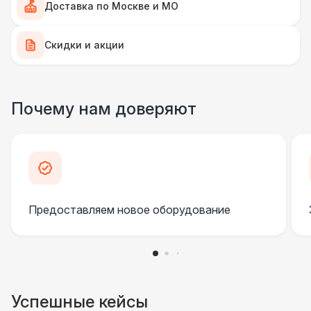
Доставка по Москве и МО
Декоратор
10 000 Р
КРЕСЛА
Скидки и акции
Кресла-мешки
420 Р
Почему нам доверяют
Мягкие кресла
490 Р
Плетёные кресла
1 700 Р
Подвесные кресла
7 000 Р
Предоставляем новое оборудование
ПЕРСОНАЛ
Клининг
6 500 Р
Декоратор
10 000 Р
Успешные кейсы