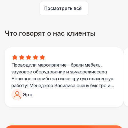
Посмотреть всё
Что говорят о нас клиенты
Проводили мероприятие - брали мебель,
звуковое оборудование и звукорежиссера
Большое спасибо за очень крутую слаженную
работу! Менеджер Василиса очень быстро и
качественно обрабатывала все запросы,
Эр к.
пошла навстречу во многих моментах
Отдельное спасибо звукорежиссеру
Александру, все тревоги сгладились
благодаря его работе и человечности :)
Все приехало вовремя, в хорошем состоянии.