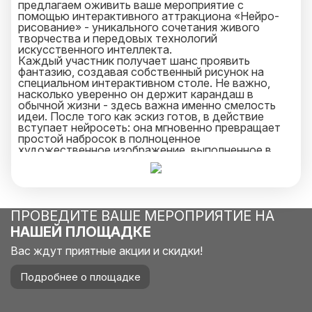
предлагаем оживить ваше мероприятие с
помощью интерактивного аттракциона «Нейро-
рисование» - уникального сочетания живого
творчества и передовых технологий
искусственного интеллекта.
Каждый участник получает шанс проявить
фантазию, создавая собственный рисунок на
специальном интерактивном столе. Не важно,
насколько уверенно он держит карандаш в
обычной жизни - здесь важна именно смелость
идеи. После того как эскиз готов, в действие
вступает нейросеть: она мгновенно превращает
простой набросок в полноценное
художественное изображение, выполненное в
выбранной стилистике - будь то классическая
живопись, комикс, киберпанк, акварель или даже
образ героя боевика в духе праздника 23 февраля.
Этот процесс вызывает искренний восторг у
гостей любого возраста: одни восхищаются
ПРОВЕДИТЕ ВАШЕ МЕРОПРИЯТИЕ НА
технологией, другие - возможностью увидеть
своё воображение, воплощённое в яркой,
НАШЕЙ ПЛОЩАДКЕ
профессионально оформленной картине.
Аттракцион отлично вписывается как в
Вас ждут приятные акции и скидки!
корпоративную программу, так и в семейное
торжество, добавляя атмосфере праздника
Подробнее о площадке
элемент интерактива, лёгкости и современного
искусства. Готовые изображения можно
мгновенно распечатать или отправить в цифровом