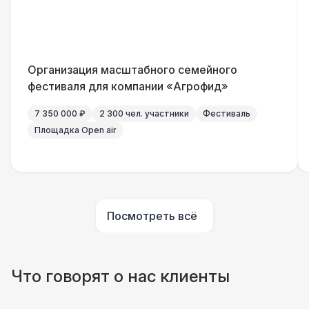
Указатель А3
1 100 Р
Санитайзер (100 чел.)
1 450 Р
Организация масштабного семейного
ШАТРЫ
фестиваля для компании «Агрофид»
Шатер быстровозводимый
6 000 Р
7 350 000 ₽
2 300 чел. участники
Фестиваль
Площадка Open air
Прилавок
6 500 Р
Палатка 2,5 х 2,5 м
6 500 Р
Посмотреть всё
Шатер Пагода
11 000 Р
Домик «Ярмарочный» 3 х 2 м
27 000 Р
Что говорят о нас клиенты
Шатер Павильон
43 000 Р