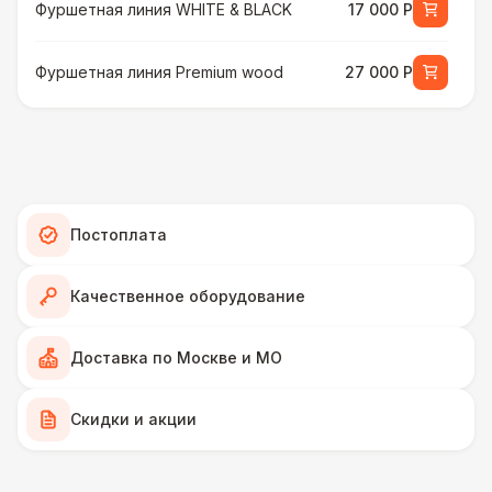
Фуршетная линия WHITE & BLACK
17 000 Р
Фуршетная линия Premium wood
27 000 Р
МЕБЕЛЬ
Стул Гунде белый
130 Р
Стул Гунде черный
130 Р
Постоплата
Стол банкетный
430 Р
Качественное оборудование
Стол Tesla
480 Р
Доставка по Москве и МО
ПЕРСОНАЛ
Скидки и акции
Грузчики
6 500 Р