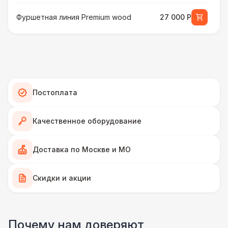
Фуршетная линия Premium wood
27 000 Р
МЕБЕЛЬ
Стул Гунде белый
130 Р
Стул Гунде черный
130 Р
Постоплата
Стол банкетный
430 Р
Качественное оборудование
Стол Tesla
480 Р
Доставка по Москве и МО
ПЕРСОНАЛ
Скидки и акции
Грузчики
6 500 Р
Почему нам доверяют
Декоратор
10 000 Р