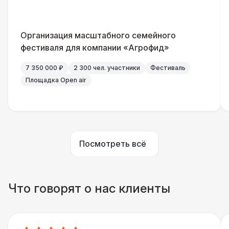
Санитайзер (100 чел.)
1 450 Р
Организация масштабного семейного
ШАТРЫ
фестиваля для компании «Агрофид»
Шатер быстровозводимый
6 000 Р
7 350 000 ₽
2 300 чел. участники
Фестиваль
Площадка Open air
Прилавок
6 500 Р
Палатка 2,5 х 2,5 м
6 500 Р
Посмотреть всё
Шатер Пагода
11 000 Р
Домик «Ярмарочный» 3 х 2 м
27 000 Р
Что говорят о нас клиенты
Шатер Павильон
43 000 Р