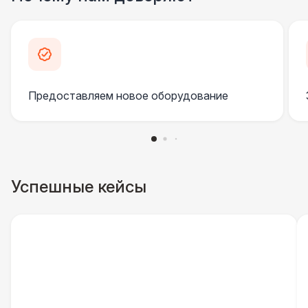
Клининг
6 500 Р
Официант
7 500 Р
Предоставляем новое оборудование
Фотограф
11 000 Р
ДОПОЛНИТЕЛЬНО
Пепельница напольная
550 Р
Успешные кейсы
Урна
550 Р
Столбики ограждения (1м)
1 100 Р
Указатель А3
1 100 Р