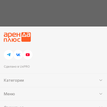
Сделано в UxPRO
Категории
Шатры
Мебель
Меню
Кейтеринг
Банкетный зал
Выставочные стенды
Контакты
Аттракционы