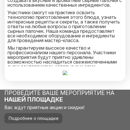
создавать вкусные и ароматные сырные палочки с
использованием качественных ингредиентов.
Участники смогут на практике освоить
технологию приготовления этого блюда, узнать
интересные рецепты и секреты, а также получить
ответы на любые вопросы о приготовлении
сырных палочек. Наша команда предоставляет
все необходимое оборудование и ингредиенты
для проведения мастер-класса.
Мы гарантируем высокое качество и
профессионализм нашего персонала. Участники
мероприятия будут приятно удивлены
возможностью насладиться свежеиспеченными
сырными палочками, которые они сами
приготовят. Это будет отличным дополнением к
любому мероприятию и оставит яркие
впечатления у всех участников.
Свяжитесь с нами, чтобы заказать выездной
ПРОВЕДИТЕ ВАШЕ МЕРОПРИЯТИЕ НА
мастер-класс по приготовлению сырных палочек
для вашего мероприятия!
НАШЕЙ ПЛОЩАДКЕ
Вас ждут приятные акции и скидки!
Подробнее о площадке