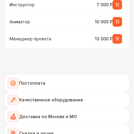
Инструктор
7 000 Р
Аниматор
10 000 Р
Менеджер проекта
13 000 Р
БАРЬЕР БЕЗОПАСНОСТИ
Серебряный (1,7 х 0,8 х 0,6)
490 Р
ДОПОЛНИТЕЛЬНО
Постоплата
Подставка для огнетушителя
270 Р
Качественное оборудование
Огнетушители
1 000 Р
Доставка по Москве и МО
Урна
550 Р
Скидки и акции