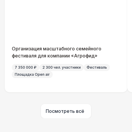
Генератор — 4 кВт
8 500 Р
ШАТРЫ
Шатер быстровозводимый
6 000 Р
Прилавок
6 500 Р
Организация масштабного семейного
фестиваля для компании «Агрофид»
Палатка 2,5 х 2,5 м
6 500 Р
7 350 000 ₽
2 300 чел. участники
Фестиваль
Площадка Open air
Шатер Пагода
11 000 Р
Домик «Ярмарочный» 3 х 2 м
27 000 Р
Посмотреть всё
Шатер Павильон
43 000 Р
БАРЬЕР БЕЗОПАСНОСТИ