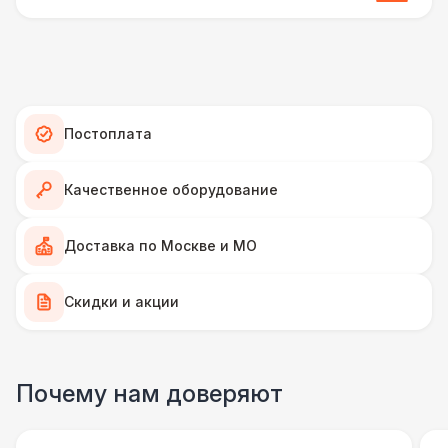
ПЕРСОНАЛ
Аниматор
10 000 Р
ФОТОСЕССИЯ
Постоплата
Селфи лампа
2 100 Р
Качественное оборудование
ПЕРСОНАЛ
Доставка по Москве и МО
Грузчики
6 500 Р
Скидки и акции
Фотограф
11 000 Р
ФОТОСЕССИЯ
Почему нам доверяют
Gif стойка
17 000 Р