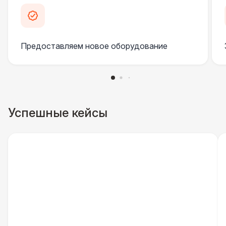
Инстапринтер
33 000 Р
Подсветка
3 800 Р
Предоставляем новое оборудование
Проф. освещение ( 2 шт. )
6 500 Р
ДОПОЛНИТЕЛЬНО
Столбики ограждения (1м)
1 100 Р
Успешные кейсы
Указатель А3
1 100 Р