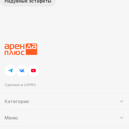
Надувные эстафеты
Сделано в UxPRO
Категории
Шатры
Мебель
Меню
Кейтеринг
Банкетный зал
Аттракционы