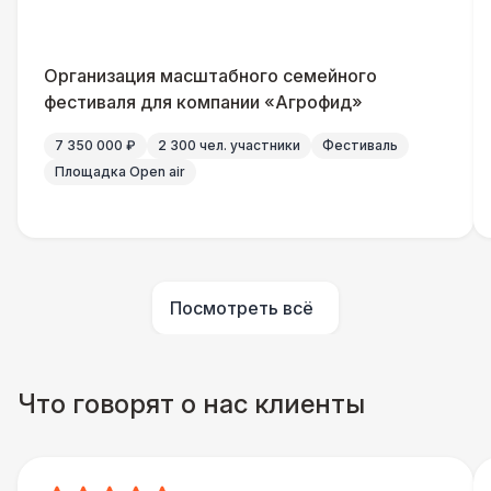
Санитайзер (100 чел.)
1 450 Р
Организация масштабного семейного
ШАТРЫ
фестиваля для компании «Агрофид»
Шатер быстровозводимый
6 000 Р
7 350 000 ₽
2 300 чел. участники
Фестиваль
Площадка Open air
Прилавок
6 500 Р
Палатка 2,5 х 2,5 м
6 500 Р
Посмотреть всё
Шатер Пагода
11 000 Р
Домик «Ярмарочный» 3 х 2 м
27 000 Р
Что говорят о нас клиенты
Шатер Павильон
43 000 Р