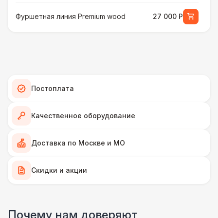
Фуршетная линия Premium wood
27 000 Р
МЕБЕЛЬ
Стул Гунде белый
130 Р
Стул Гунде черный
130 Р
Постоплата
Стол банкетный
430 Р
Качественное оборудование
Стол Tesla
480 Р
Доставка по Москве и МО
ПЕРСОНАЛ
Скидки и акции
Грузчики
6 500 Р
Почему нам доверяют
Декоратор
10 000 Р