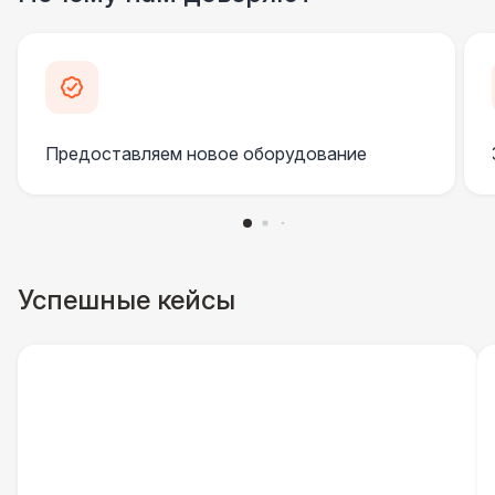
Клининг
6 500 Р
Официант
7 500 Р
Предоставляем новое оборудование
Фотограф
11 000 Р
ДОПОЛНИТЕЛЬНО
Пепельница напольная
550 Р
Успешные кейсы
Урна
550 Р
Столбики ограждения (1м)
1 100 Р
Указатель А3
1 100 Р