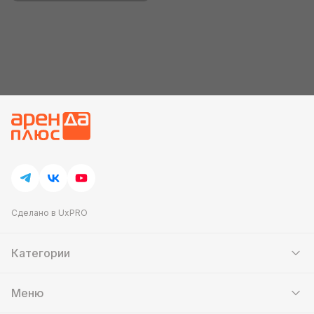
Сделано в UxPRO
Категории
Шатры
Мебель
Меню
Кейтеринг
Банкетный зал
Аттракционы