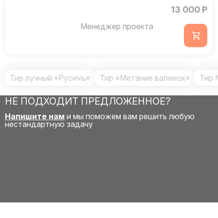
13 000 Р
Менеджер проекта
Тир лучный «Русичъ»
Тир «Метание валенок»
Тир 
НЕ ПОДХОДИТ ПРЕДЛОЖЕННОЕ?
Напишите нам
и мы поможем вам решить любую
нестандартную задачу