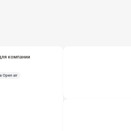
Кабель питания (32 Ампера)
Удлинитель-пилот (16 Ампер)
Кабельный трап
для компании
Генератор — 4 кВт
8 
 Open air
ШАТРЫ
Шатер быстровозводимый
6 
Прилавок
6 