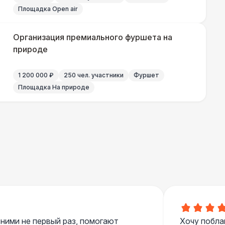
500 Р
В корзину
Площадка Open air
 000 Р
В корзину
Организация премиального фуршета на
природе
000 Р
В корзину
1 200 000 ₽
250 чел. участники
Фуршет
Площадка На природе
000 Р
В корзину
700 Р
В корзину
 100 Р
В корзину
400 Р
В корзину
 ними не первый раз, помогают
Хочу побла