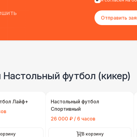
ешить
Отправить зая
 Настольный футбол (кикер)
тбол Лайф+
Настольный футбол
Спортивный
сов
26 000 ₽ / 6 часов
корзину
В корзину