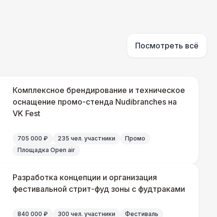
81 Р
В корзину
Посмотреть всё
330 Р
В корзину
290 Р
В корзину
Комплексное брендирование и техническое
оснащение промо-стенда Nudibranches на
VK Fest
500 Р
В корзину
705 000 ₽
235 чел. участники
Промо
Площадка Open air
000 Р
В корзину
Разработка концепции и организация
фестивальной стрит-фуд зоны с фудтраками
500 Р
В корзину
840 000 ₽
300 чел. участники
Фестиваль