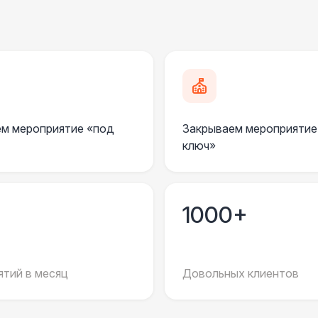
ДОПОЛНИТЕЛЬНО
Подставка для огнетушителя
Огнетушители
1
Урна
м мероприятие «под
Закрываем мероприятие
ключ»
Столбики ограждения (1м)
1
Указатель А3
1
1000+
Санитайзер (100 чел.)
1
тий в месяц
Довольных клиентов
ЭЛЕКТРИЧЕСТВО
Дистрибьютор питания (63 Ампера)
4 