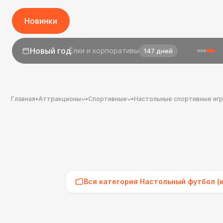
Новинки
1 сентября
День знаний
25 дней
Главная
•
Аттракционы
•
Спортивные
•
Настольные спортивные иг
Вся категория Настольный футбол (к