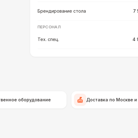
Брендирование стола
7 
ПЕРСОНАЛ
Тех. спец.
4 
Инструктор
7 
Аниматор
10 
Менеджер проекта
13 
твенное оборудование
Доставка по Москве и
БАРЬЕР БЕЗОПАСНОСТИ
Серебряный (1,7 х 0,8 х 0,6)