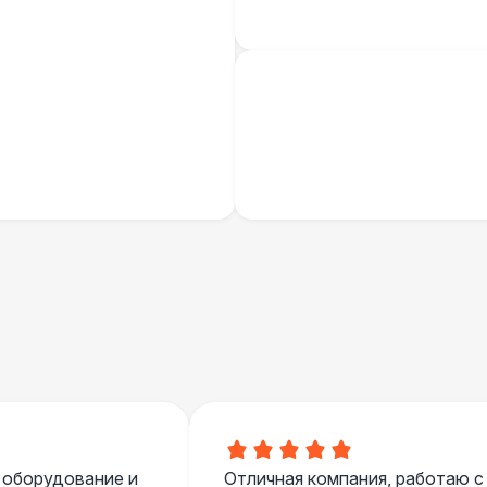
Палатка 2,5 х 2,5 м
6 
Шатер Пагода
11
Домик «Ярмарочный» 3 х 2 м
27 
Шатер Павильон
43 
БАРЬЕР БЕЗОПАСНОСТИ
Черный / оранж. (2 х 1 х 0,6)
Стилизованный (2 х 1 х 0,6)
1
Баннер односторонний
2 
 оборудование и
Отличная компания, работаю с