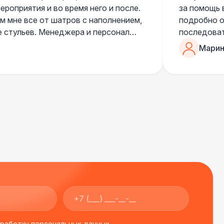
роприятия и во время него и после.
за помощь 
500 Р
В корзину
 мне все от шатров с наполнением,
подробно о
е стульев. Менеджера и персонал
последоват
егда подскажут что лучше взять и
Романом, о
Марин
ь люблю работать именно с ними,
«Рука с ша
нию
звонке в к
шампанског
приветливы
бработку персональных данных