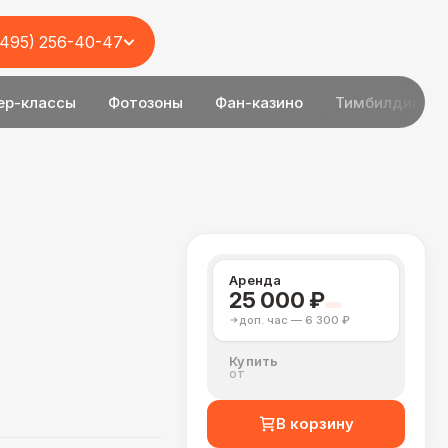
(495) 256-40-47
ер-классы
Фотозоны
Фан-казино
Тимбилдинг
Аренда
25 000 ₽
доп. час — 6 300 ₽
Купить
от
В корзину