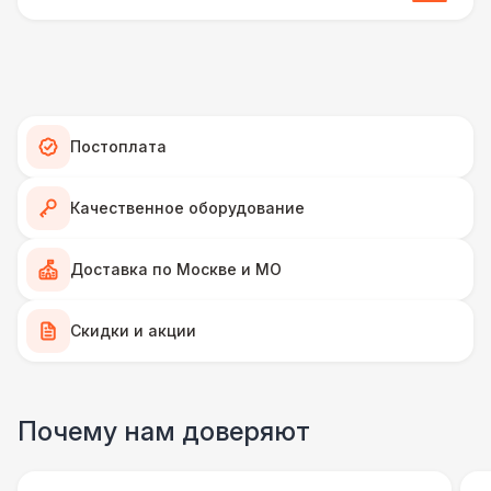
ПЕРСОНАЛ
Аниматор
10 000 Р
ФОТОСЕССИЯ
Постоплата
Селфи лампа
2 100 Р
Качественное оборудование
ПЕРСОНАЛ
Доставка по Москве и МО
Грузчики
6 500 Р
Скидки и акции
Фотограф
11 000 Р
ФОТОСЕССИЯ
Почему нам доверяют
Gif стойка
17 000 Р