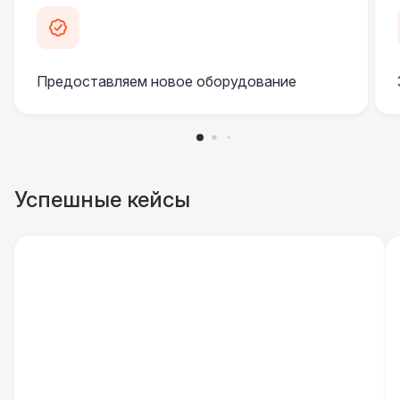
Инстапринтер
33 000 Р
Подсветка
3 800 Р
Предоставляем новое оборудование
Проф. освещение ( 2 шт. )
6 500 Р
ДОПОЛНИТЕЛЬНО
Столбики ограждения (1м)
1 100 Р
Успешные кейсы
Указатель А3
1 100 Р