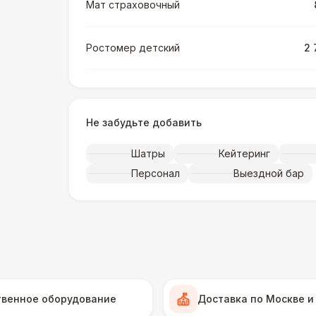
Мат страховочный
Ростомер детский
2 
Ростомер универсальный
3 
Не забудьте добавить
Музыкальное сопровождение
15 
Шатры
Кейтеринг
ПЕРСОНАЛ
Персонал
Выездной бар
Тех. спец.
4 
Инструктор
7 
Аниматор
10 
твенное оборудование
Доставка по Москве и