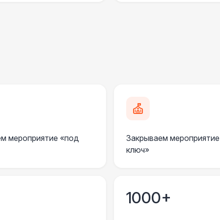
Менеджер проекта
13 
БАРЬЕР БЕЗОПАСНОСТИ
Серебряный (1,7 х 0,8 х 0,6)
ДОПОЛНИТЕЛЬНО
Анкерное крепление
7 
Подставка для огнетушителя
м мероприятие «под
Закрываем мероприятие
ключ»
Огнетушители
1
Урна
1000+
Столбики ограждения (1м)
1