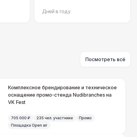
Дней в году
 100 Р
В корзину
 450 Р
В корзину
Посмотреть всё
500 Р
В корзину
81 Р
В корзину
Комплексное брендирование и техническое
оснащение промо-стенда Nudibranches на
330 Р
VK Fest
В корзину
705 000 ₽
235 чел. участники
Промо
290 Р
В корзину
Площадка Open air