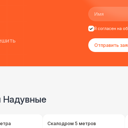
Я согласен на о
ешить
Отправить зая
и Надувные
метра
Скалодром 5 метров