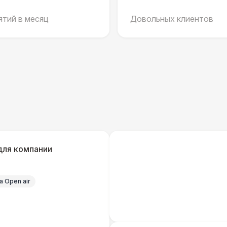
тий в месяц
Довольных клиентов
Указатель А3
1
Санитайзер (100 чел.)
1
ЭЛЕКТРИЧЕСТВО
Дистрибьютор питания (63 Ампера)
4 
Кабель питания (32 Ампера)
для компании
Удлинитель-пилот (16 Ампер)
 Open air
Кабельный трап