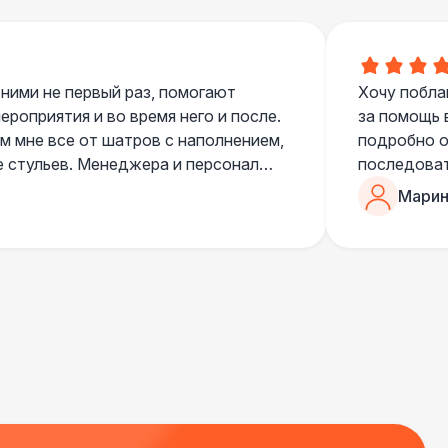
700 Р
В корзину
 ними не первый раз, помогают
Хочу побла
 100 Р
В корзину
роприятия и во время него и после.
за помощь 
 мне все от шатров с наполнением,
подробно о
е стульев. Менеджера и персонал
последоват
400 Р
В корзину
егда подскажут что лучше взять и
Романом, о
Марин
ь люблю работать именно с ними,
«Рука с ша
500 Р
В корзину
нию
звонке в к
шампанског
приветливы