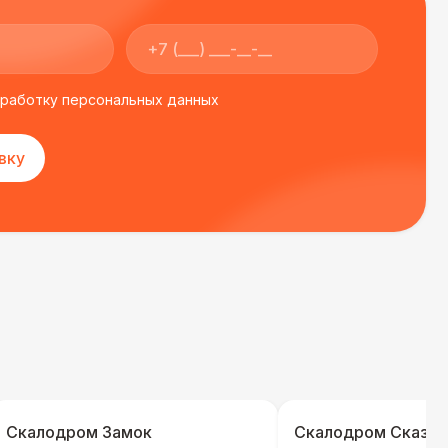
бработку персональных данных
вку
Скалодром Замок
Скалодром Сказка