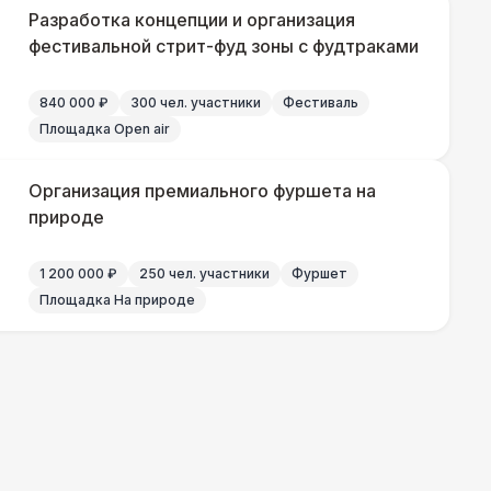
500 Р
В корзину
Разработка концепции и организация
фестивальной стрит-фуд зоны с фудтраками
840 000 ₽
300 чел. участники
Фестиваль
000 Р
В корзину
Площадка Open air
500 Р
В корзину
Организация премиального фуршета на
природе
500 Р
В корзину
1 200 000 ₽
250 чел. участники
Фуршет
Площадка На природе
 000 Р
В корзину
000 Р
В корзину
000 Р
В корзину