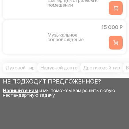
Шатер для стрельбы в
помещении
15 000 Р
Музыкальное
сопровождение
Духовой тир
Надувной дартс
Дротиковый тир
В
НЕ ПОДХОДИТ ПРЕДЛОЖЕННОЕ?
Напишите нам
и мы поможем вам решить любую
нестандартную задачу