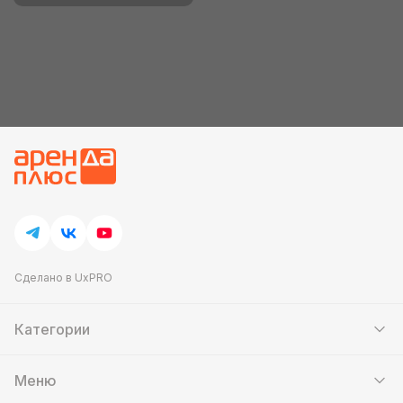
Сделано в UxPRO
Категории
Шатры
Мебель
Меню
Кейтеринг
Банкетный зал
Аттракционы