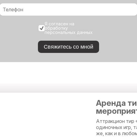
Я согласен на
обработку
персональных данных
Свяжитесь со мной
Аренда ти
мероприя
Аттракцион тир 
одиночных игр, т
же, как и в любо