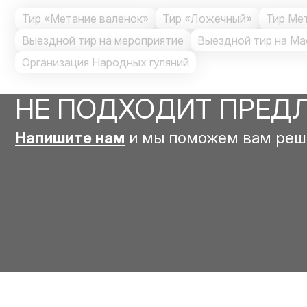
Тир «Метание валенок»
Тир «Ложечный»
Тир Ме
Выездной тир на мероприятие
Выездной тир на Ма
Организация Народных гуляний
НЕ ПОДХОДИТ ПРЕД
Напишите нам
и мы поможем вам реш