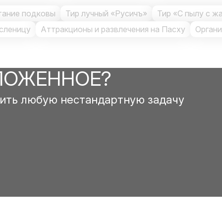
тание подковы
Тир лучный «Русичъ»
Тир «С пылу с ж
сленицу
Аттракционы и развлечения на Пасху
Органи
ЛОЖЕННОЕ?
ить любую нестандартную задачу