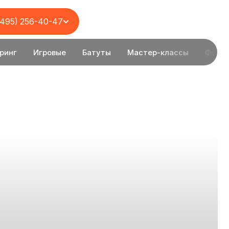
(495) 256-40-47
ринг
Игровые
Батуты
Мастер-классы
Фотоз