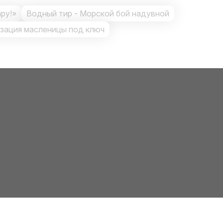
ару!»
Водный тир - Морской бой надувной
зация масленицы под ключ