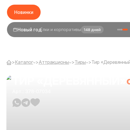
Новинки
1 сентября
День знаний
26 дней
>
Каталог
>
Аттракционы
>
Тиры
>
Тир «Деревянны
ТИР «ДЕРЕВЯННЫЙ»
Арт.: 378-07034