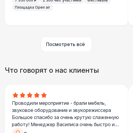
7 350 000 ₽
2 300 чел. участники
Фестиваль
Площадка Open air
ШАТРЫ
Шатер быстровозводимый
6 000 Р
Прилавок
6 500 Р
Посмотреть всё
Палатка 2,5 х 2,5 м
6 500 Р
Что говорят о нас клиенты
Шатер Пагода
11 000 Р
Домик «Ярмарочный» 3 х 2 м
27 000 Р
Проводили мероприятие - брали мебель,
звуковое оборудование и звукорежиссера
Шатер Павильон
43 000 Р
Большое спасибо за очень крутую слаженную
работу! Менеджер Василиса очень быстро и
БАРЬЕР БЕЗОПАСНОСТИ
качественно обрабатывала все запросы,