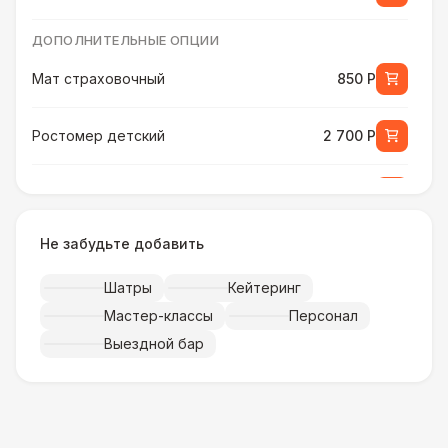
ДОПОЛНИТЕЛЬНЫЕ ОПЦИИ
Мат страховочный
850 Р
Ростомер детский
2 700 Р
Ростомер универсальный
3 800 Р
Не забудьте добавить
Музыкальное сопровождение
15 000 Р
Шатры
Кейтеринг
ПЕРСОНАЛ
Мастер-классы
Персонал
Тех. спец.
4 900 Р
Выездной бар
Инструктор
7 000 Р