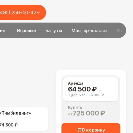
(495) 256-40-47
инг
Игровые
Батуты
Мастер-классы
Фотоз
Аренда
64 500 ₽
доп. час — 6 300 ₽
Купить
725 000 ₽
«Тимбилдинг»
от
74 500 ₽
В корзину