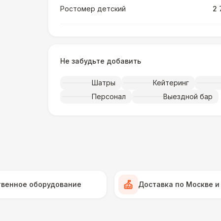
Ростомер детский
2 
Ростомер универсальный
3 
Не забудьте добавить
Музыкальное сопровождение
15 
Шатры
Кейтеринг
ПЕРСОНАЛ
Персонал
Выездной бар
Тех. спец.
4 
Инструктор
7 
Аниматор
10 
твенное оборудование
Доставка по Москве и
Менеджер проекта
13 