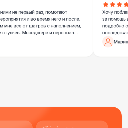
 ними не первый раз, помогают
Хочу побла
 100 Р
В корзину
роприятия и во время него и после.
за помощь 
 мне все от шатров с наполнением,
подробно о
е стульев. Менеджера и персонал
последоват
400 Р
В корзину
егда подскажут что лучше взять и
Романом, о
Марин
ь люблю работать именно с ними,
«Рука с ша
500 Р
В корзину
нию
звонке в к
шампанског
приветливы