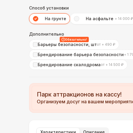
Способ установки
На грунте
На асфальте
+ 14 000 ₽
Дополнительно
Обязательно!
Барьеры безопасности, шт
от + 490 ₽
Брендирование барьера безопасности
+ 1 7
Брендирование скалодрома
от + 14 500 ₽
Парк аттракционов на кассу!
Организуем досуг на вашем мероприят
Характеристики
Описание