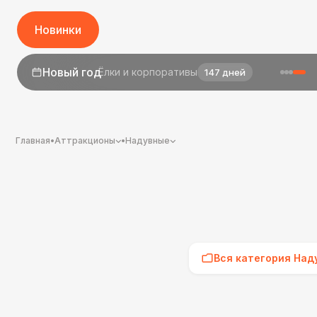
Новинки
1 сентября
День знаний
25 дней
Главная
•
Аттракционы
•
Надувные
Вся категория Над