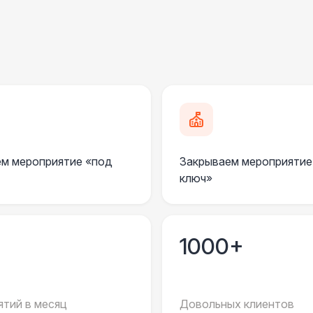
БАРЬЕР БЕЗОПАСНОСТИ
Серебряный (1,7 х 0,8 х 0,6)
ДОПОЛНИТЕЛЬНО
Анкерное крепление
7 
Подставка для огнетушителя
м мероприятие «под
Закрываем мероприятие
ключ»
Огнетушители
1
Урна
1000+
Столбики ограждения (1м)
1
тий в месяц
Довольных клиентов