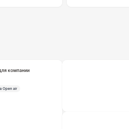
Указатель А3
1
Санитайзер (100 чел.)
1
ЭЛЕКТРИЧЕСТВО
Дистрибьютор питания (63 Ампера)
4 
Кабель питания (32 Ампера)
для компании
Удлинитель-пилот (16 Ампер)
 Open air
Кабельный трап
Генератор — 4 кВт
8 