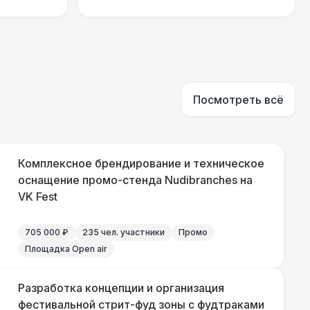
 100 Р
В корзину
 450 Р
В корзину
Посмотреть всё
500 Р
В корзину
81 Р
В корзину
Комплексное брендирование и техническое
оснащение промо-стенда Nudibranches на
330 Р
VK Fest
В корзину
705 000 ₽
235 чел. участники
Промо
290 Р
В корзину
Площадка Open air
500 Р
В корзину
Разработка концепции и организация
фестивальной стрит-фуд зоны с фудтраками