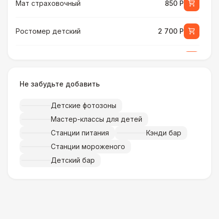
Мат страховочный
850 Р
Ростомер детский
2 700 Р
Ростомер универсальный
3 800 Р
Не забудьте добавить
Музыкальное сопровождение
15 000 Р
Детские фотозоны
ПЕРСОНАЛ
Мастер-классы для детей
Тех. спец.
4 900 Р
Станции питания
Кэнди бар
Станции мороженого
Инструктор
7 000 Р
Детский бар
Аниматор
10 000 Р
Менеджер проекта
13 000 Р