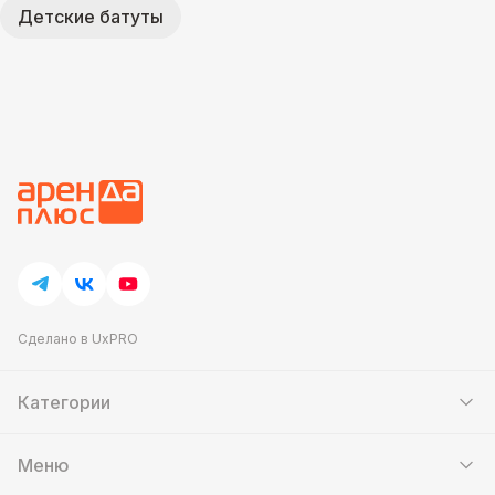
Детские батуты
Сделано в UxPRO
Категории
Шатры
Мебель
Меню
Кейтеринг
Банкетный зал
Выставочные стенды