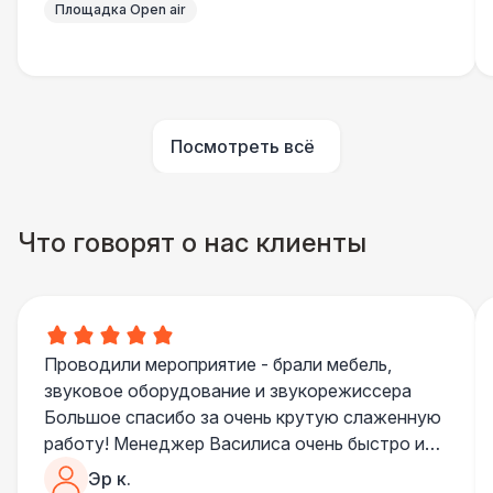
Площадка Open air
Шатер быстровозводимый
6 000 Р
Прилавок
6 500 Р
Палатка 2,5 х 2,5 м
6 500 Р
Посмотреть всё
Шатер Пагода
11 000 Р
Что говорят о нас клиенты
Домик «Ярмарочный» 3 х 2 м
27 000 Р
Шатер Павильон
43 000 Р
Проводили мероприятие - брали мебель,
БАРЬЕР БЕЗОПАСНОСТИ
звуковое оборудование и звукорежиссера
Большое спасибо за очень крутую слаженную
Черный / оранж. (2 х 1 х 0,6)
700 Р
работу! Менеджер Василиса очень быстро и
качественно обрабатывала все запросы,
Эр к.
Стилизованный (2 х 1 х 0,6)
1 100 Р