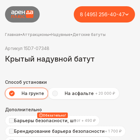
8 (495) 256-40-47
Главная
•
Аттракционы
•
Надувные
•
Детские батуты
Артикул 15D7-07348
Крытый надувной батут
Способ установки
На грунте
На асфальте
+ 20 000 ₽
Дополнительно
Обязательно!
Барьеры безопасности, шт
от + 490 ₽
Брендирование барьера безопасности
+ 1 700 ₽