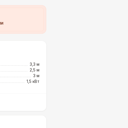
ии
3,3 м
2,5 м
3 м
1,5 кВт