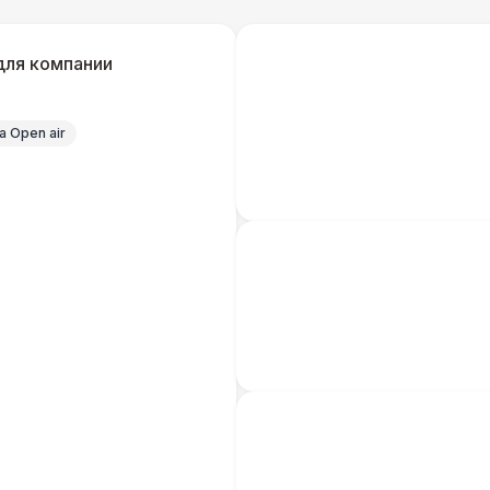
Удлинитель-пилот (16 Ампер)
для компании
Кабельный трап
 Open air
Генератор — 4 кВт
8 
ШАТРЫ
Шатер быстровозводимый
6 
Прилавок
6 
Палатка 2,5 х 2,5 м
6 
Шатер Пагода
11