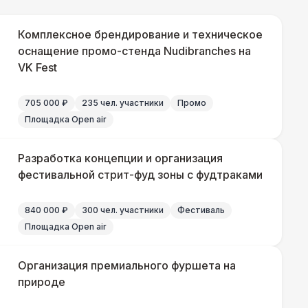
330 Р
В корзину
Комплексное брендирование и техническое
оснащение промо-стенда Nudibranches на
VK Fest
290 Р
В корзину
705 000 ₽
235 чел. участники
Промо
500 Р
В корзину
Площадка Open air
Разработка концепции и организация
фестивальной стрит-фуд зоны с фудтраками
000 Р
В корзину
840 000 ₽
300 чел. участники
Фестиваль
500 Р
В корзину
Площадка Open air
500 Р
В корзину
Организация премиального фуршета на
природе
 000 Р
В корзину