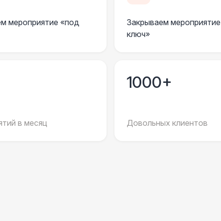
Огнетушители
1
м мероприятие «под
Закрываем мероприятие
ключ»
Урна
Столбики ограждения (1м)
1
1000+
Указатель А3
1
тий в месяц
Довольных клиентов
Санитайзер (100 чел.)
1
ЭЛЕКТРИЧЕСТВО
Дистрибьютор питания (63 Ампера)
4 
Кабель питания (32 Ампера)