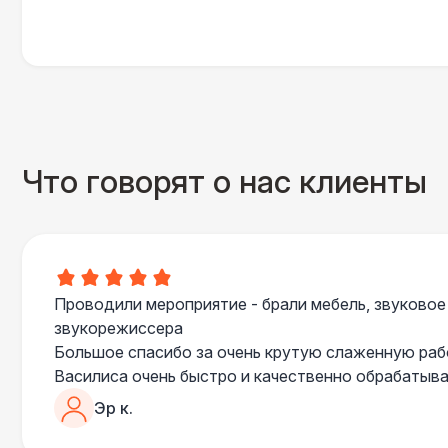
Что говорят о нас клиенты
Проводили мероприятие - брали мебель, звуковое
звукорежиссера
Большое спасибо за очень крутую слаженную ра
Василиса очень быстро и качественно обрабатыва
пошла навстречу во многих моментах
Эр к.
Отдельное спасибо звукорежиссеру Александру, 