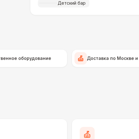
Детский бар
Инструктор
7 
Аниматор
10 
Менеджер проекта
13 
твенное оборудование
Доставка по Москве и
БАРЬЕР БЕЗОПАСНОСТИ
Серебряный (1,7 х 0,8 х 0,6)
ДОПОЛНИТЕЛЬНО
Анкерное крепление
7 
Подставка для огнетушителя