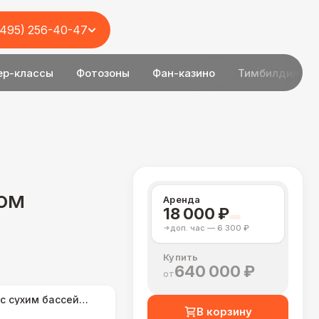
(495) 256-40-47
ер-классы
Фотозоны
Фан-казино
Тимбилдинг
ном
Аренда
18 000 ₽
доп. час — 6 300 ₽
Купить
640 000 ₽
от
Комплект с сухим бассейном
В корзину