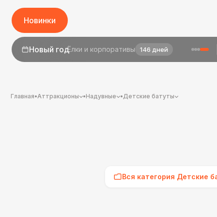
Новинки
1 сентября
День знаний
24 дня
Главная
•
Аттракционы
•
Надувные
•
Детские батуты
Вся категория Детские б