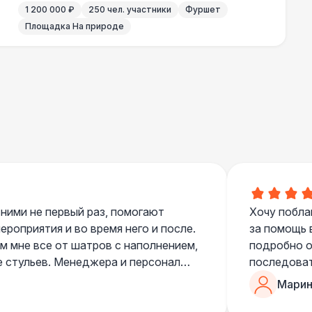
1 200 000 ₽
250 чел. участники
Фуршет
Площадка На природе
000 Р
В корзину
000 Р
В корзину
700 Р
В корзину
 100 Р
В корзину
 ними не первый раз, помогают
Хочу побла
400 Р
В корзину
роприятия и во время него и после.
за помощь 
 мне все от шатров с наполнением,
подробно о
е стульев. Менеджера и персонал
последоват
500 Р
В корзину
егда подскажут что лучше взять и
Романом, о
Марин
ь люблю работать именно с ними,
«Рука с ша