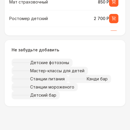
Мат страховочный
850 Р
Ростомер детский
2 700 Р
Ростомер универсальный
3 800 Р
Не забудьте добавить
Музыкальное сопровождение
15 000 Р
Детские фотозоны
ПЕРСОНАЛ
Мастер-классы для детей
Тех. спец.
4 900 Р
Станции питания
Кэнди бар
Станции мороженого
Инструктор
7 000 Р
Детский бар
Аниматор
10 000 Р
Менеджер проекта
13 000 Р