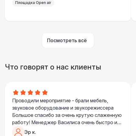
Площадка Open air
Шатер быстровозводимый
6 000 Р
Прилавок
6 500 Р
Палатка 2,5 х 2,5 м
6 500 Р
Посмотреть всё
Шатер Пагода
11 000 Р
Что говорят о нас клиенты
Домик «Ярмарочный» 3 х 2 м
27 000 Р
Шатер Павильон
43 000 Р
Проводили мероприятие - брали мебель,
БАРЬЕР БЕЗОПАСНОСТИ
звуковое оборудование и звукорежиссера
Большое спасибо за очень крутую слаженную
Черный / оранж. (2 х 1 х 0,6)
700 Р
работу! Менеджер Василиса очень быстро и
качественно обрабатывала все запросы,
Эр к.
Стилизованный (2 х 1 х 0,6)
1 100 Р