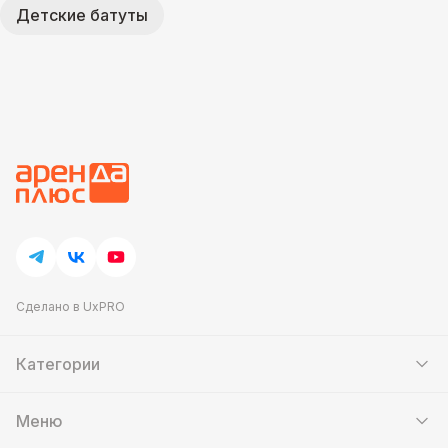
Детские батуты
Сделано в UxPRO
Категории
Шатры
Мебель
Меню
Кейтеринг
Банкетный зал
Аттракционы