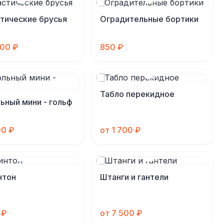
тические брусья
Оградительные бортики
000 ₽
850 ₽
Табло перекидное
ьный мини - гольф
00 ₽
от 1 700 ₽
нтон
Штанги и гантели
 ₽
от 7 500 ₽