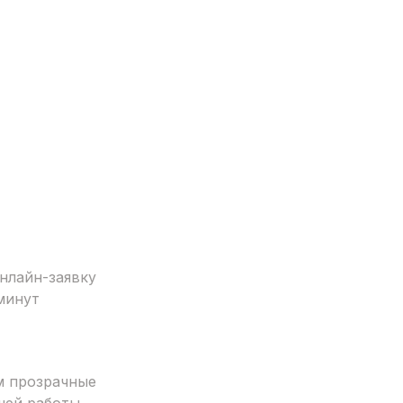
нлайн-заявку
минут
м прозрачные