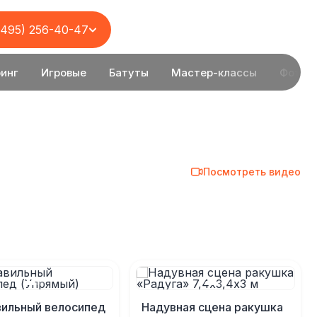
(495) 256-40-47
инг
Игровые
Батуты
Мастер-классы
Фотоз
Посмотреть видео
ильный велосипед
Надувная сцена ракушка