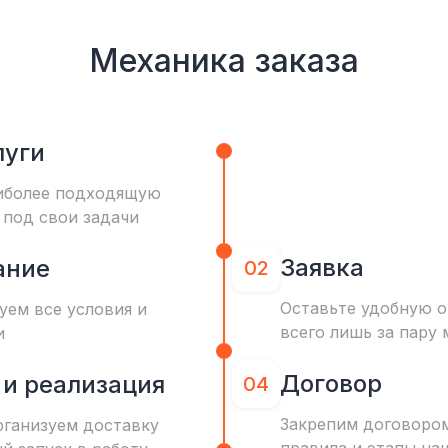
Механика заказа
луги
иболее подходящую
 под свои задачи
Заявка
ание
02
Оставьте удобную о
уем все условия и
всего лишь за пару 
и
Договор
 и реализация
04
Закрепим договоро
рганизуем доставку