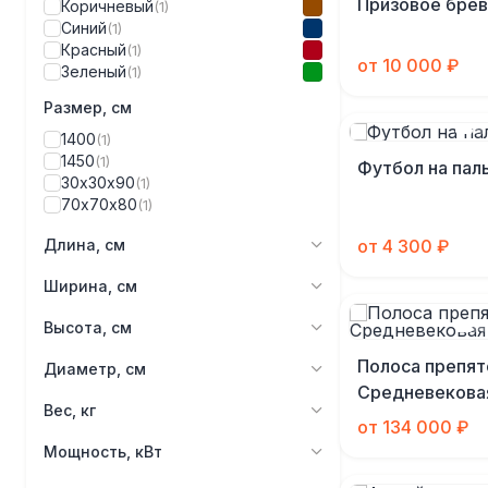
Призовое брев
Коричневый
(1)
Синий
(1)
Красный
(1)
от 10 000 ₽
Зеленый
(1)
Размер, см
1400
(1)
1450
(1)
Футбол на пал
30х30х90
(1)
70х70х80
(1)
Длина, см
от 4 300 ₽
Ширина, см
Высота, см
Полоса препят
Диаметр, см
Средневекова
Вес, кг
от 134 000 ₽
Мощность, кВт