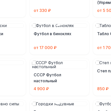
(Упрям
от 330 ₽
от 5 5
ки
Футбол в биноклях
Табло 
от 17 000 ₽
от 1 7
Степ 
СССР Футбол
настольный
4 900 ₽
850 ₽