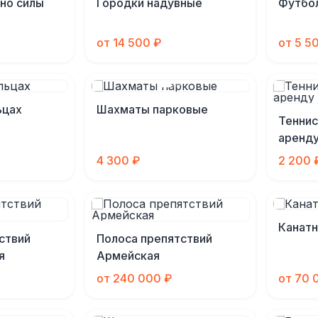
но силы
Городки надувные
Футбо
от 14 500 ₽
от 5 5
ьцах
Шахматы парковые
Теннис
аренд
4 300 ₽
2 200 
Канат
ствий
Полоса препятствий
я
Армейская
от 240 000 ₽
от 70 