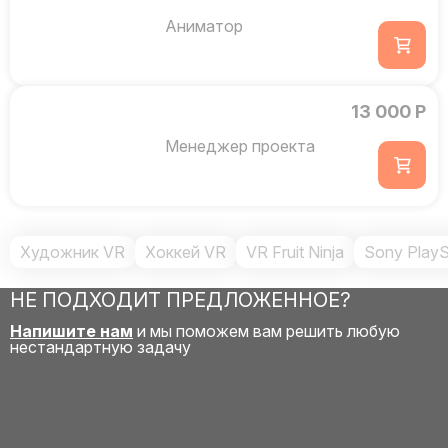
Аниматор
13 000 Р
Менеджер проекта
Художник VR
Хоккей VR
VR Fruit Ninja
Sony PlayS
НЕ ПОДХОДИТ ПРЕДЛОЖЕННОЕ?
Напишите нам
и мы поможем вам решить любую
нестандартную задачу