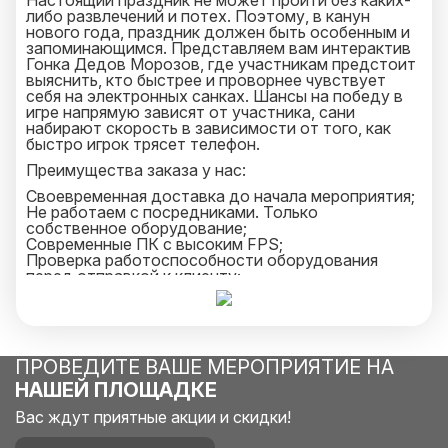
Настоящий праздник не может пройти без каких-
либо развлечений и потех. Поэтому, в канун
нового года, праздник должен быть особенным и
запоминающимся. Представляем вам интерактив
Гонка Дедов Морозов, где участникам предстоит
выяснить, кто быстрее и проворнее чувствует
себя на электронных санках. Шансы на победу в
игре напрямую зависят от участника, сани
набирают скорость в зависимости от того, как
быстро игрок трясет телефон.
Преимущества заказа у нас:
Своевременная доставка до начала мероприятия;
Не работаем с посредниками. Только
собственное оборудование;
Современные ПК с высоким FPS;
Проверка работоспособности оборудования
перед отправкой к клиенту;
Возможность использования нескольких
аттракционов в одном месте;
Свой инструктор, готовый помочь разобраться
гостям c любой трудностью в игре;
ПРОВЕДИТЕ ВАШЕ МЕРОПРИЯТИЕ НА
Отличное новогоднее развлечение, которое не
НАШЕЙ ПЛОЩАДКЕ
оставит равнодушным ни одного из гостей.
Вас ждут приятные акции и скидки!
Подробную информацию о правилах оплаты и
условиях аренды оборудования вы можете