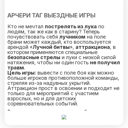
АРЧЕРИ ТАГ ВЫЕЗДНЫЕ ИГРЫ
Кто не мечтал
пострелять из лука
по
людям, так же как в старину? Теперь
почувствовать себя
лучником
на поле
брани может каждый, кто воспользуется
арендой «
Лучной битвы
»,
аттракциона
, в
котором применяются специальные
безопасные стрелы
и луки с низкой силой
натяжения, чтобы ни один гость
не получил
травм
.
Цель игры:
вывести с поле боя как можно
больше игроков противоположной команды,
стреляя из-за надувных укрытий.
Аттракцион прост в освоении и подходит не
только для мероприятий с участием
взрослых, но и для детских
соревновательных событий.
Засчитывается попадание в любую часть
тела, кроме ног (ниже колена) и рук
(предплечье и кисть).