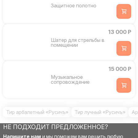
Защитное полотно
13 000 Р
Шатер для стрельбы в
помещении
15 000 Р
Музыкальное
сопровождение
Тир арбалетный «Русичъ»
Тир лучный «Русичъ»
Ар
НЕ ПОДХОДИТ ПРЕДЛОЖЕННОЕ?
Напишите нам
и мы поможем вам решить любую