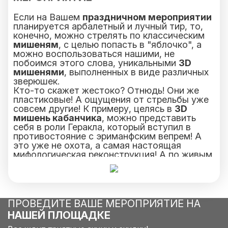
Если на Вашем
праздничном мероприятии
планируется арбалетный и лучный тир, то,
конечно, можно стрелять по классическим
мишеням
, с целью попасть в "яблочко", а
можно воспользоваться нашими, не
побоимся этого слова, уникальными
3D
мишенями
, выполненных в виде различных
зверюшек.
Кто-то скажет жестоко? Отнюдь! Они же
пластиковые! А ощущения от стрельбы уже
совсем другие! К примеру, целясь в
3D
мишень кабанчика
, можно представить
себя в роли Геракла, который вступил в
противостояние с эриманфским вепрем! А
это уже не охота, а самая настоящая
мифологическая реконструкция! А по живым
существам, из наших луков и арбалетов, мы
стрелятьникому не даём!
ПРОВЕДИТЕ ВАШЕ МЕРОПРИЯТИЕ НА
НАШЕЙ ПЛОЩАДКЕ