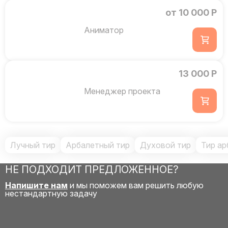
от 10 000 Р
Аниматор
13 000 Р
Менеджер проекта
Лучный тир
Арбалетный тир
Духовой тир
Тир ар
НЕ ПОДХОДИТ ПРЕДЛОЖЕННОЕ?
Напишите нам
и мы поможем вам решить любую
нестандартную задачу