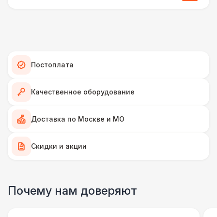
ПЕРСОНАЛ
Аниматор
10 000 Р
ФОТОСЕССИЯ
Постоплата
Селфи лампа
2 100 Р
Качественное оборудование
ПЕРСОНАЛ
Доставка по Москве и МО
Грузчики
6 500 Р
Скидки и акции
Фотограф
11 000 Р
ФОТОСЕССИЯ
Почему нам доверяют
Gif стойка
17 000 Р