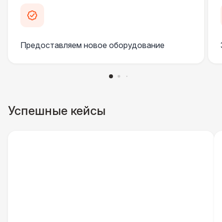
Инстапринтер
33 000 Р
Подсветка
3 800 Р
Предоставляем новое оборудование
Проф. освещение ( 2 шт. )
6 500 Р
ДОПОЛНИТЕЛЬНО
Столбики ограждения (1м)
1 100 Р
Успешные кейсы
Указатель А3
1 100 Р