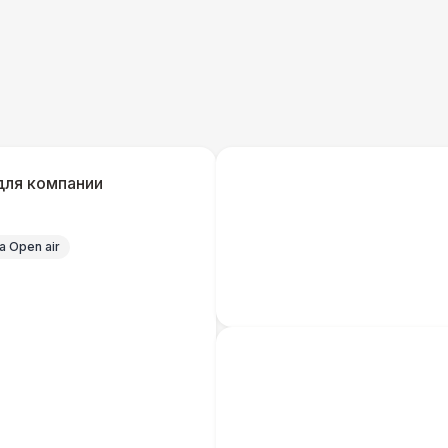
Урна
Огнетушители
1
Указатель А3
1
для компании
Санитайзер (100 чел.)
1
 Open air
Выездной гардероб
6 
Тумбочка
1