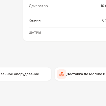
Декоратор
10 
Клининг
6 
ШАТРЫ
Шатер быстровозводимый
6 
Прилавок
6 
Палатка 2,5 х 2,5 м
6 
твенное оборудование
Доставка по Москве и
Шатер Пагода
11
Домик «Ярмарочный» 3 х 2 м
27 