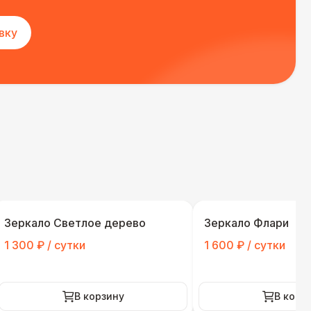
вку
Зеркало Светлое дерево
Зеркало Флари
1 300 ₽ / сутки
1 600 ₽ / сутки
В корзину
В корз