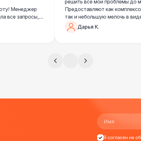
решить все мои проблемы до ме
боту! Менеджер
Предоставляют как комплексом
ла все запросы,
так и небольшую мелочь в вид
очень понимающий, честный вс
Дарья К.
все тревоги
чем дополнить праздник. Очен
)
всегда все четко и по расписа
ята сами все
и аккуратно
!
ще раз :)
Я согласен на о