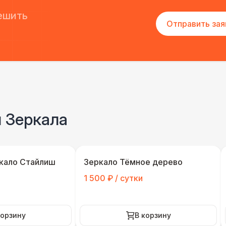
ешить
Отправить зая
и Зеркала
кало Стайлиш
Зеркало Тёмное дерево
1 500 ₽ / сутки
корзину
В корзину