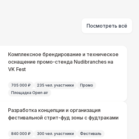
550 Р
В корзину
 000 Р
В корзину
Посмотреть всё
 100 Р
В корзину
Комплексное брендирование и техническое
 450 Р
оснащение промо-стенда Nudibranches на
В корзину
VK Fest
500 Р
В корзину
705 000 ₽
235 чел. участники
Промо
Площадка Open air
 700 Р
В корзину
Разработка концепции и организация
фестивальной стрит-фуд зоны с фудтраками
840 000 ₽
300 чел. участники
Фестиваль