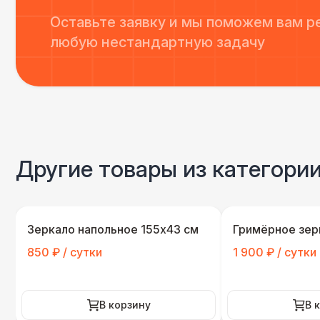
Оставьте заявку и мы поможем вам р
любую нестандартную задачу
Другие товары из категори
Зеркало напольное 155x43 см
Гримёрное зер
850 ₽ / сутки
1 900 ₽ / сутки
В корзину
В 