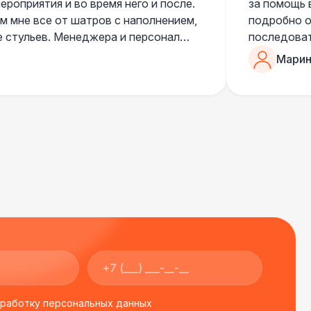
роприятия и во время него и после.
за помощь 
 мне все от шатров с наполнением,
подробно о
е стульев. Менеджера и персонал
последоват
егда подскажут что лучше взять и
Романом, о
Марин
ь люблю работать именно с ними,
«Рука с ша
нию
звонке в к
шампанског
приветливы
бработку персональных данных