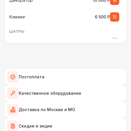
Декоратор
10 000 Р
Клининг
6 500 Р
ШАТРЫ
Шатер быстровозводимый
6 000 Р
Прилавок
6 500 Р
Палатка 2,5 х 2,5 м
6 500 Р
Постоплата
Шатер Пагода
11 000 Р
Качественное оборудование
Домик «Ярмарочный» 3 х 2 м
27 000 Р
Доставка по Москве и МО
Шатер Павильон
Скидки и акции
43 000 Р