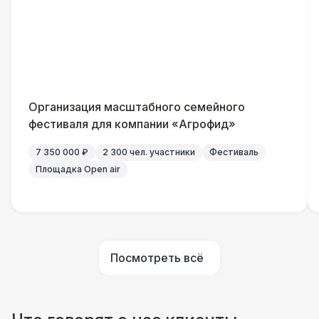
Указатель А3
1 100 Р
Санитайзер (100 чел.)
1 450 Р
Организация масштабного семейного
Выездной гардероб
6 500 Р
фестиваля для компании «Агрофид»
7 350 000 ₽
2 300 чел. участники
Фестиваль
Тумбочка
1 700 Р
Площадка Open air
Посмотреть всё