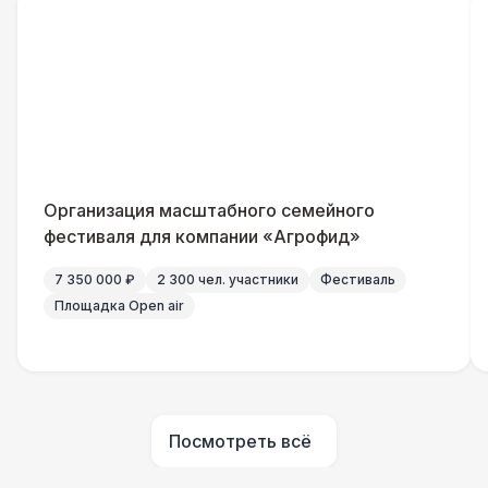
Столбики ограждения (1м)
1 100 Р
Указатель А3
1 100 Р
Санитайзер (100 чел.)
1 450 Р
Организация масштабного семейного
ШАТРЫ
фестиваля для компании «Агрофид»
Шатер быстровозводимый
6 000 Р
7 350 000 ₽
2 300 чел. участники
Фестиваль
Площадка Open air
Прилавок
6 500 Р
Палатка 2,5 х 2,5 м
6 500 Р
Посмотреть всё
Шатер Пагода
11 000 Р