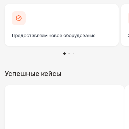
Инстапринтер
33 000 Р
Подсветка
3 800 Р
Предоставляем новое оборудование
Проф. освещение ( 2 шт. )
6 500 Р
ДОПОЛНИТЕЛЬНО
Столбики ограждения (1м)
1 100 Р
Успешные кейсы
Указатель А3
1 100 Р