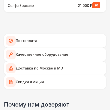
Селфи Зеркало
21 000 Р
ПЕРСОНАЛ
Аниматор
10 000 Р
ФОТОСЕССИЯ
Постоплата
Селфи лампа
2 100 Р
Качественное оборудование
ПЕРСОНАЛ
Доставка по Москве и МО
Грузчики
6 500 Р
Скидки и акции
Фотограф
11 000 Р
ФОТОСЕССИЯ
Почему нам доверяют
Gif стойка
17 000 Р