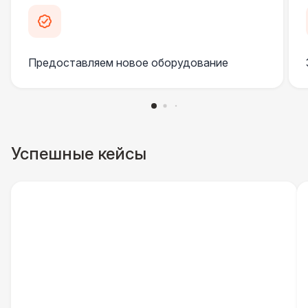
Инстапринтер
33 000 Р
Подсветка
3 800 Р
Предоставляем новое оборудование
Проф. освещение ( 2 шт. )
6 500 Р
ДОПОЛНИТЕЛЬНО
Столбики ограждения (1м)
1 100 Р
Успешные кейсы
Указатель А3
1 100 Р