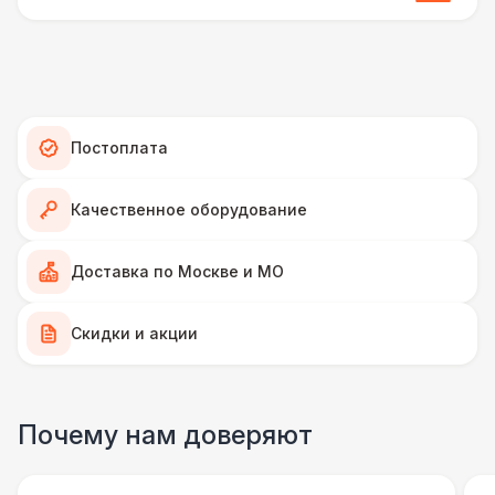
ПЕРСОНАЛ
Аниматор
10 000 Р
ФОТОСЕССИЯ
Постоплата
Селфи лампа
2 100 Р
Качественное оборудование
ПЕРСОНАЛ
Доставка по Москве и МО
Грузчики
6 500 Р
Скидки и акции
Фотограф
11 000 Р
ФОТОСЕССИЯ
Почему нам доверяют
Gif стойка
17 000 Р