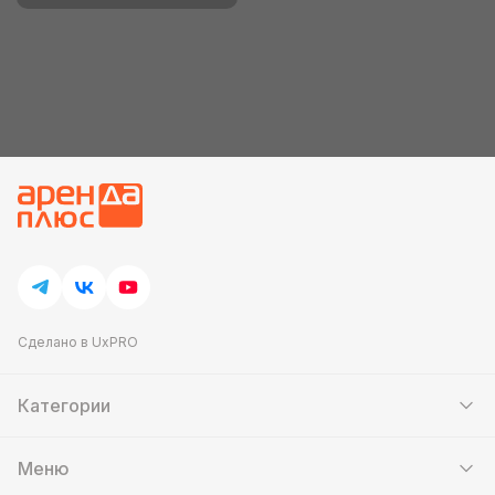
Сделано в UxPRO
Категории
Шатры
Мебель
Меню
Кейтеринг
Банкетный зал