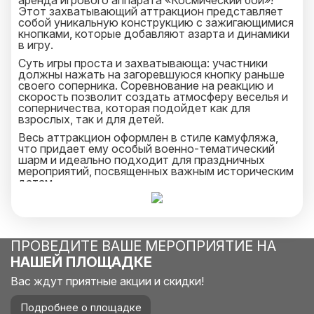
аренда игрового аппарата «Космический бой»!
Этот захватывающий аттракцион представляет
собой уникальную конструкцию с зажигающимися
кнопками, которые добавляют азарта и динамики
в игру.
Суть игры проста и захватывающа: участники
должны нажать на загоревшуюся кнопку раньше
своего соперника. Соревнование на реакцию и
скорость позволит создать атмосферу веселья и
соперничества, которая подойдет как для
взрослых, так и для детей.
Весь аттракцион оформлен в стиле камуфляжа,
что придает ему особый военно-тематический
шарм и идеально подходит для праздничных
мероприятий, посвященных важным историческим
датам.
Аренда игрового аппарата «Космический бой»
станет ярким акцентом вашего мероприятия и
подарит участникам массу незабываемых
впечатлений! Сделайте праздник
ПРОВЕДИТЕ ВАШЕ МЕРОПРИЯТИЕ НА
запоминающимся и эмоционально насыщенным с
этим захватывающим аттракционом.
НАШЕЙ ПЛОЩАДКЕ
Вас ждут приятные акции и скидки!
Подробнее о площадке