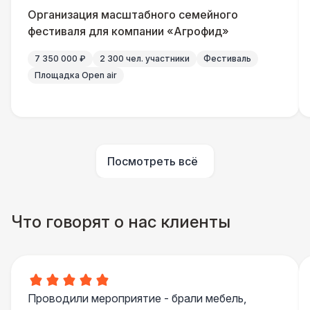
Указатель А3
1 100 Р
Организация масштабного семейного
фестиваля для компании «Агрофид»
Столбики ограждения (1м)
1 100 Р
7 350 000 ₽
2 300 чел. участники
Фестиваль
Площадка Open air
ЭЛЕКТРИЧЕСТВО
Капы
290 Р
Посмотреть всё
Что говорят о нас клиенты
Проводили мероприятие - брали мебель,