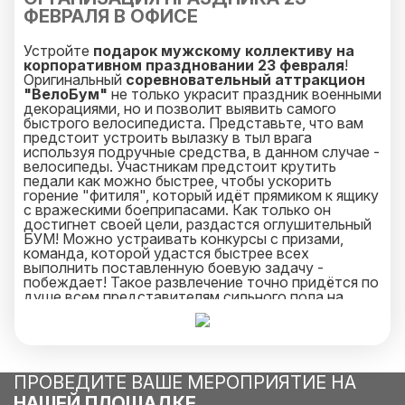
ФЕВРАЛЯ В ОФИСЕ
Устройте
подарок мужскому коллективу на
корпоративном праздновании 23 февраля
!
Оригинальный
соревновательный аттракцион
"ВелоБум"
не только украсит праздник военными
декорациями, но и позволит выявить самого
быстрого велосипедиста. Представьте, что вам
предстоит устроить вылазку в тыл врага
используя подручные средства, в данном случае -
велосипеды. Участникам предстоит крутить
педали как можно быстрее, чтобы ускорить
горение "фитиля", который идёт прямиком к ящику
с вражескими боеприпасами. Как только он
достигнет своей цели, раздастся оглушительный
БУМ! Можно устраивать конкурсы с призами,
команда, которой удастся быстрее всех
выполнить поставленную боевую задачу -
побеждает! Такое развлечение точно придётся по
душе всем представителям сильного пола на
праздновании дня защитника отечества.
ПРОВЕДИТЕ ВАШЕ МЕРОПРИЯТИЕ НА
НАШЕЙ ПЛОЩАДКЕ