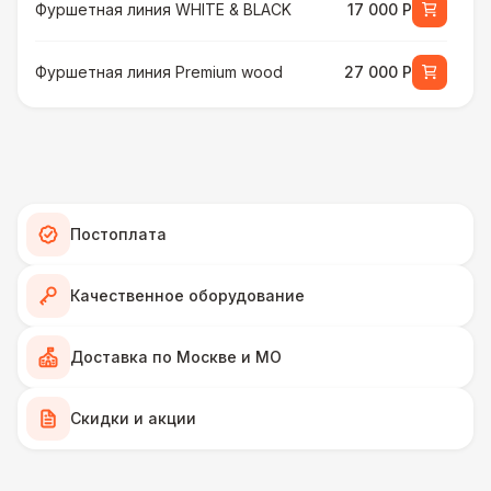
Фуршетная линия WHITE & BLACK
17 000 Р
Фуршетная линия Premium wood
27 000 Р
МЕБЕЛЬ
Стул Гунде белый
130 Р
Стул Гунде черный
130 Р
Постоплата
Стол банкетный
430 Р
Качественное оборудование
Стол Tesla
480 Р
Доставка по Москве и МО
ПЕРСОНАЛ
Скидки и акции
Грузчики
6 500 Р