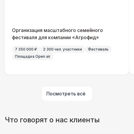
Указатель А3
1 100 Р
Санитайзер (100 чел.)
1 450 Р
Организация масштабного семейного
ШАТРЫ
фестиваля для компании «Агрофид»
Шатер быстровозводимый
6 000 Р
7 350 000 ₽
2 300 чел. участники
Фестиваль
Площадка Open air
Прилавок
6 500 Р
Палатка 2,5 х 2,5 м
6 500 Р
Посмотреть всё
Шатер Пагода
11 000 Р
Домик «Ярмарочный» 3 х 2 м
27 000 Р
Что говорят о нас клиенты
Шатер Павильон
43 000 Р