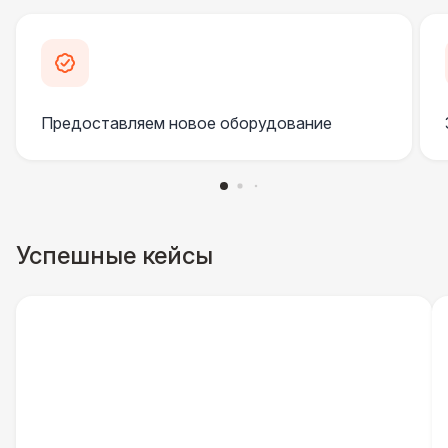
Урна
550 Р
Указатель А3
1 100 Р
Предоставляем новое оборудование
Санитайзер (100 чел.)
1 450 Р
ШАТРЫ
Шатер быстровозводимый
6 000 Р
Успешные кейсы
Прилавок
6 500 Р
Палатка 2,5 х 2,5 м
6 500 Р
Шатер Пагода
11 000 Р