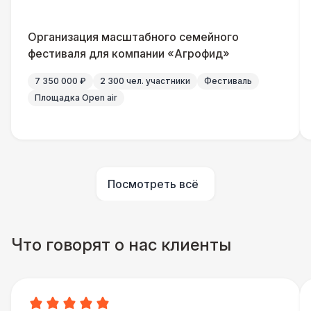
Домик «Ярмарочный» 3 х 2 м
27 000 Р
Организация масштабного семейного
Шатер Павильон
43 000 Р
фестиваля для компании «Агрофид»
7 350 000 ₽
2 300 чел. участники
Фестиваль
Площадка Open air
Посмотреть всё
Что говорят о нас клиенты