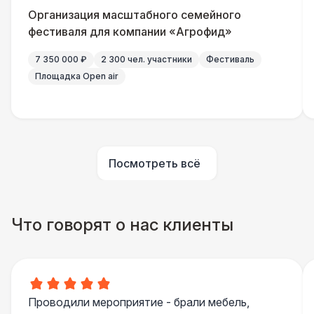
Организация масштабного семейного
Шатер Павильон
43 000 Р
фестиваля для компании «Агрофид»
7 350 000 ₽
2 300 чел. участники
Фестиваль
Площадка Open air
Посмотреть всё
Что говорят о нас клиенты
Проводили мероприятие - брали мебель,