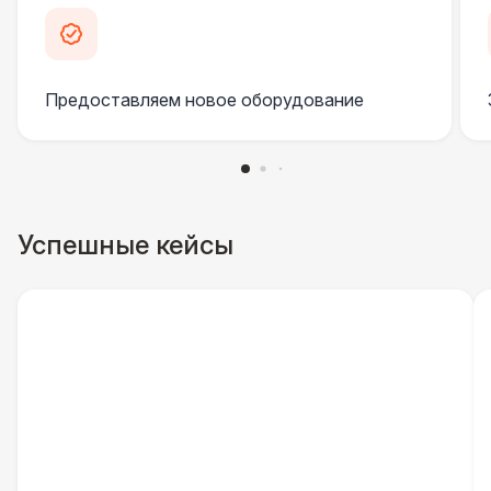
Указатель А3
1 100 Р
Предоставляем новое оборудование
Санитайзер (100 чел.)
1 450 Р
ШАТРЫ
Шатер быстровозводимый
6 000 Р
Успешные кейсы
Прилавок
6 500 Р
Палатка 2,5 х 2,5 м
6 500 Р
Шатер Пагода
11 000 Р
Домик «Ярмарочный» 3 х 2 м
27 000 Р