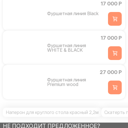
17 000 Р
Фуршетная линия Black
17 000 Р
Фуршетная линия
WHITE & BLACK
27 000 Р
Фуршетная линия
Premium wood
Наперон для круглого стола красный 2,2м
Скатерть 
НЕ ПОДХОДИТ ПРЕДЛОЖЕННОЕ?