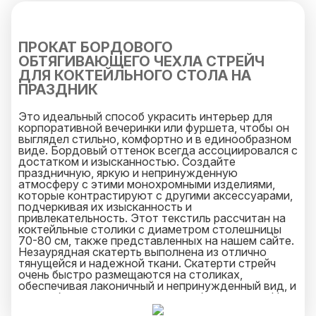
ПРОКАТ БОРДОВОГО
ОБТЯГИВАЮЩЕГО ЧЕХЛА СТРЕЙЧ
ДЛЯ КОКТЕЙЛЬНОГО СТОЛА НА
ПРАЗДНИК
Это идеальный способ украсить интерьер для
корпоративной вечеринки или фуршета, чтобы он
выглядел стильно, комфортно и в единообразном
виде. Бордовый оттенок всегда ассоциировался с
достатком и изысканностью. Создайте
праздничную, яркую и непринужденную
атмосферу с этими монохромными изделиями,
которые контрастируют с другими аксессуарами,
подчеркивая их изысканность и
привлекательность. Этот текстиль рассчитан на
коктейльные столики с диаметром столешницы
70-80 см, также представленных на нашем сайте.
Незаурядная скатерть выполнена из отлично
тянущейся и надежной ткани. Скатерти стрейч
очень быстро размещаются на столиках,
обеспечивая лаконичный и непринужденный вид, и
также быстро снимаются по необходимости. Не
подвержены воздействию воды и еды. Легко