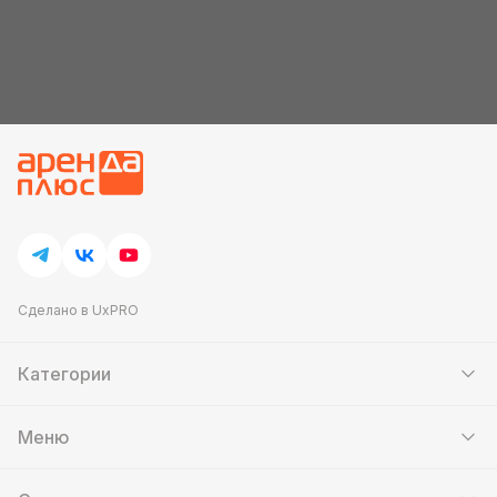
Сделано в UxPRO
Категории
Шатры
Мебель
Меню
Кейтеринг
Банкетный зал
Выставочные стенды
Контакты
Аттракционы