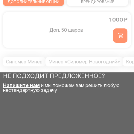
ДОПОЛНИТЕЛЬНЫЕ ОПЦИИ
БРЕНДИРОВАНИЕ
1 000 Р
Доп. 50 шаров
Силомер Минёр
Минёр «Силомер Новогодний»
Кор
НЕ ПОДХОДИТ ПРЕДЛОЖЕННОЕ?
Напишите нам
и мы поможем вам решить любую
нестандартную задачу