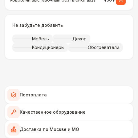
Ковролин выставочный в пленке (м2)
500 Р
Не забудьте добавить
Искусственная трава (м2)
490 Р
Мебель
Декор
Кондиционеры
Обогреватели
Фанера «Бакелит» + брус (м2)
490 Р
Ламинат
600 Р
Линолеум
950 Р
Постоплата
Террасная доска (м2)
1 200 Р
Качественное оборудование
Пандус стандартный
2 700 Р
Доставка по Москве и МО