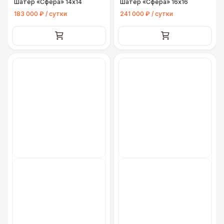
Шатёр «Сфера» 14х14
Шатёр «Сфера» 16х16
183 000 ₽ / сутки
241 000 ₽ / сутки
Подставка для огнетушителя
270 Р
Урна
550 Р
Огнетушители
1 000 Р
Указатель А3
1 100 Р
Санитайзер (100 чел.)
1 450 Р