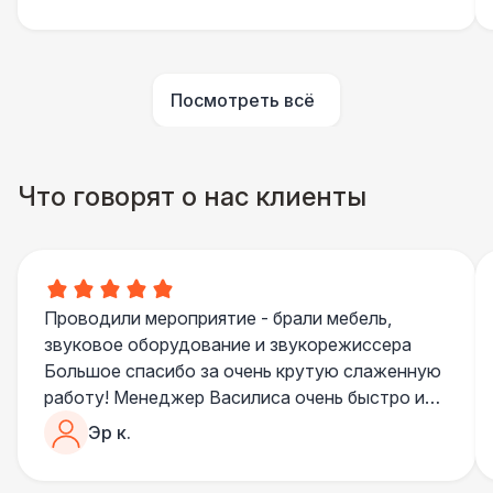
Посмотреть всё
Что говорят о нас клиенты
Проводили мероприятие - брали мебель,
звуковое оборудование и звукорежиссера
Большое спасибо за очень крутую слаженную
работу! Менеджер Василиса очень быстро и
качественно обрабатывала все запросы,
Эр к.
пошла навстречу во многих моментах
Отдельное спасибо звукорежиссеру