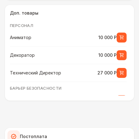
Доп. товары
ПЕРСОНАЛ
Аниматор
10 000 Р
Декоратор
10 000 Р
Технический Директор
27 000 Р
БАРЬЕР БЕЗОПАСНОСТИ
Разработка макета для баннера
5 500 Р
Серебряный (1,7 х 0,8 х 0,6)
490 Р
Стилизованный (2 х 1 х 0,6)
1 100 Р
Постоплата