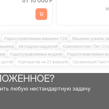
от 10 000 Р
М
Радиоуправляемые машинки 1:24
Машинки-джипы (а
машинка
Автодром надувной
«Шиномонтаж» Пит-Ст
ния
Радиоуправляемые модели
Радиоуправляемые м
 детей
Корпоратив на 23 февраля
Организация Гангс
ЛОЖЕННОЕ?
ить любую нестандартную задачу