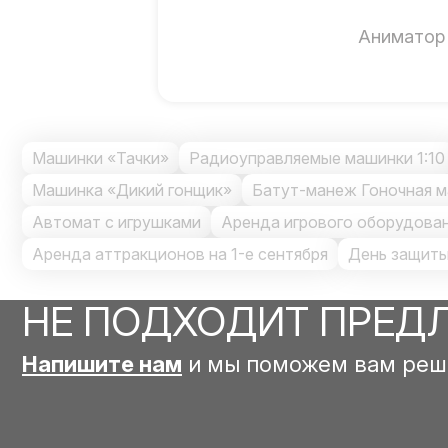
Аниматор
Машинки «Тачки»
Радиоуправляемые машинки 1:10
Машинка «Дикий гонщик»
Батут-манеж Гоночная 
Автомат с игрушками
Аренда игрового оборудова
Аренда аттракционов на 1-е сентября
День защиты
НЕ ПОДХОДИТ ПРЕД
Напишите нам
и мы поможем вам реш