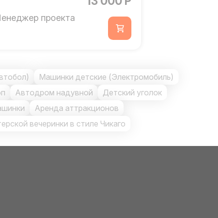
13 000 Р
енеджер проекта
втобол)
Машинки детские (Электромобиль)
оп
Автодром надувной
Детский уголок
ашинки
Аренда аттракционов
терской вечеринки в стиле Чикаго