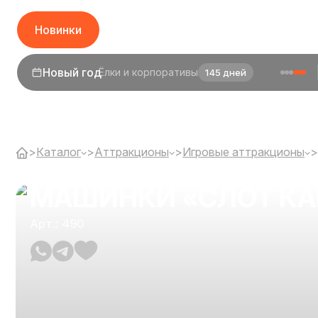
Новинки
1 сентября
День знаний
23 дня
>
Каталог
>
Аттракционы
>
Игровые аттракционы
>
МАШИНКИ «СЛОТ К
Арт.: 490