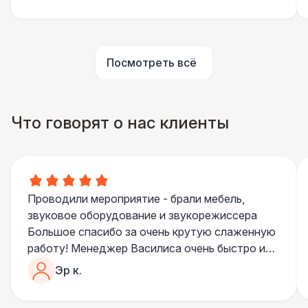
Декоратор
10 000 Р
Аниматор
10 000 Р
Посмотреть всё
Фотограф
11 000 Р
Что говорят о нас клиенты
Видеоинженер
11 000 Р
ДОПОЛНИТЕЛЬНО
Подставка для огнетушителя
270 Р
Проводили мероприятие - брали мебель,
звуковое оборудование и звукорежиссера
Урна
550 Р
Большое спасибо за очень крутую слаженную
работу! Менеджер Василиса очень быстро и
качественно обрабатывала все запросы,
Огнетушители
1 000 Р
Эр к.
пошла навстречу во многих моментах
Отдельное спасибо звукорежиссеру
Столбики ограждения (1м)
1 100 Р