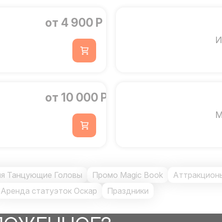
от 4 900 Р
И
от 10 000 Р
М
ия Танцующие Головы
Промо Magic Book
Аттракционы
Аренда статуэток Оскар
Праздники