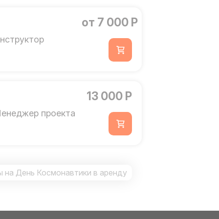
от 7 000 Р
нструктор
13 000 Р
енеджер проекта
 на День Космонавтики в аренду