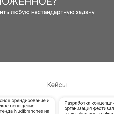
ЛОЖЕННОЕ?
ить любую нестандартную задачу
Кейсы
сное брендирование и
Разработка концепции
ское оснащение
организация фестива
тенда Nudibranches на
стрит-фуд зоны с фу