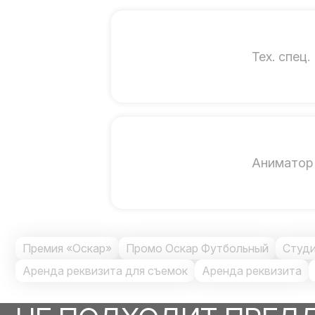
Тех. спец.
Аниматор
Премия «Оскар»
Промо Оскар Футбольный
Студ
Аренда реквизита для съемок
Аренда реквизита