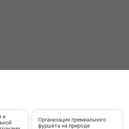
 и
Организация премиального
льной
фуршета на природе
дтраками