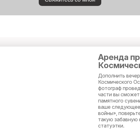
Аренда пр
Космичес
Дополнить вечер
Космического Ос
фотограф провед
части вы сможет
памятного сувени
ваше следующее 
войны», поверьт
такую забавную 
статуэтки.