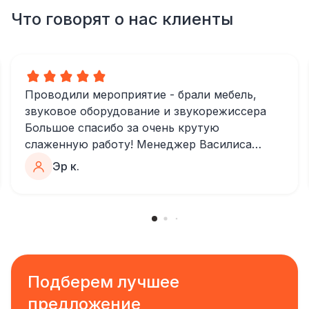
Что говорят о нас клиенты
Проводили мероприятие - брали мебель,
звуковое оборудование и звукорежиссера
Большое спасибо за очень крутую
слаженную работу! Менеджер Василиса
очень быстро и качественно обрабатывала
Эр к.
все запросы, пошла навстречу во многих
моментах
Отдельное спасибо звукорежиссеру
Александру, все тревоги сгладились
благодаря его работе и человечности :)
Все приехало вовремя, в хорошем
состоянии. Ребята сами все поставили,
Подберем лучшее
посоветовали как лучше расположить и
предложение