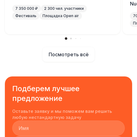
Nu
7 350 000 ₽
2 300 чел. участники
Фестиваль
Площадка Open air
7
П
Посмотреть всё
Подберем лучшее
предложение
Оставьте заявку и мы поможем вам решить
любую нестандартную задачу