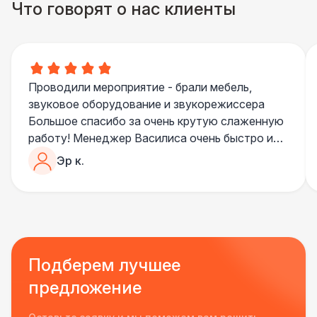
Что говорят о нас клиенты
Проводили мероприятие - брали мебель,
звуковое оборудование и звукорежиссера
Большое спасибо за очень крутую слаженную
работу! Менеджер Василиса очень быстро и
качественно обрабатывала все запросы,
Эр к.
пошла навстречу во многих моментах
Отдельное спасибо звукорежиссеру
Александру, все тревоги сгладились
благодаря его работе и человечности :)
Все приехало вовремя, в хорошем состоянии.
Ребята сами все поставили, посоветовали как
Подберем лучшее
лучше расположить и аккуратно сложили
предложение
провода так, что их почти не было видно!
Однозначно будем работать с этим