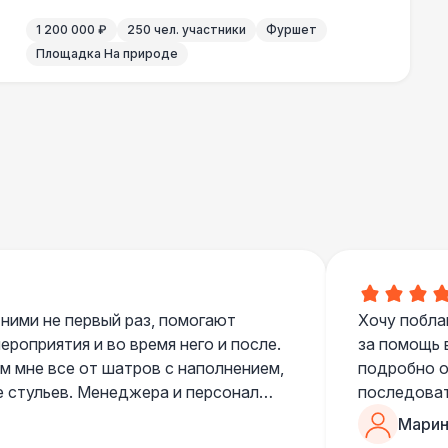
1 200 000 ₽
250 чел. участники
Фуршет
Площадка На природе
 ними не первый раз, помогают
Хочу побла
роприятия и во время него и после.
за помощь 
 мне все от шатров с наполнением,
подробно о
е стульев. Менеджера и персонал
последоват
егда подскажут что лучше взять и
Романом, о
Марин
ь люблю работать именно с ними,
«Рука с ша