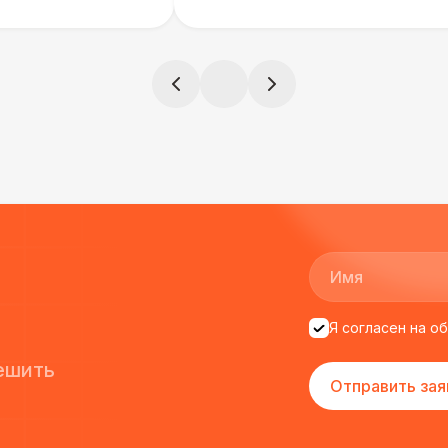
)
всегда все четко и по расписа
ята сами все
и аккуратно
!
ще раз :)
Я согласен на о
ешить
Отправить зая