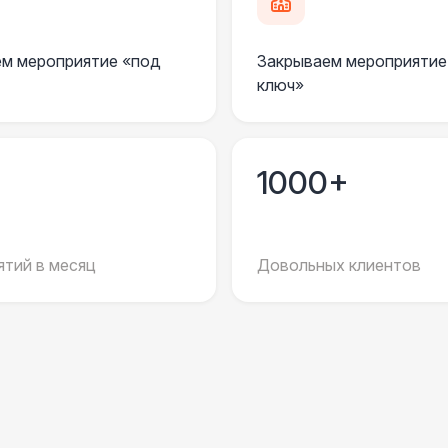
Огнетушители
1
м мероприятие «под
Закрываем мероприятие
Урна
ключ»
Указатель А3
1
1000+
Санитайзер (100 чел.)
1
ШАТРЫ
тий в месяц
Довольных клиентов
Шатер быстровозводимый
6 
Прилавок
6 
Палатка 2,5 х 2,5 м
6 