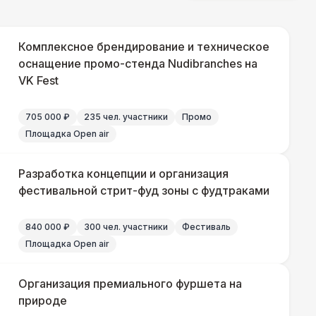
 000 Р
В корзину
Комплексное брендирование и техническое
000 Р
оснащение промо-стенда Nudibranches на
В корзину
VK Fest
000 Р
В корзину
705 000 ₽
235 чел. участники
Промо
Площадка Open air
Разработка концепции и организация
фестивальной стрит-фуд зоны с фудтраками
840 000 ₽
300 чел. участники
Фестиваль
Площадка Open air
Организация премиального фуршета на
природе