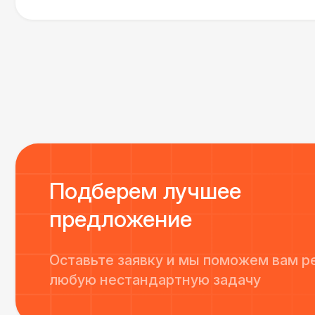
сгладились благодаря его работе и человечности :
Все приехало вовремя, в хорошем состоянии. Реб
поставили, посоветовали как лучше расположить 
сложили провода так, что их почти не было видно
Однозначно будем работать с этим подрядчиком е
Подберем лучшее
предложение
Оставьте заявку и мы поможем вам р
любую нестандартную задачу