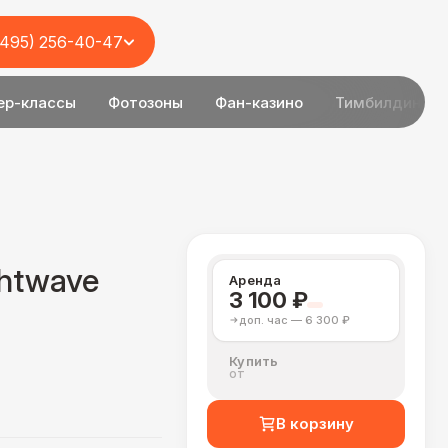
(495) 256-40-47
ер-классы
Фотозоны
Фан-казино
Тимбилдинг
htwave
Аренда
3 100 ₽
доп. час — 6 300 ₽
Купить
от
В корзину