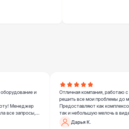
 оборудование и
Отличная компания, работаю с
решить все мои проблемы до ме
боту! Менеджер
Предоставляют как комплексом
ла все запросы,
так и небольшую мелочь в вид
очень понимающий, честный вс
Дарья К.
все тревоги
чем дополнить праздник. Очен