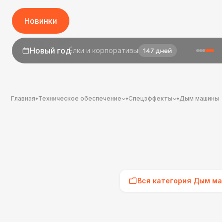
Новинки
1 сентября
День знаний
25 дней
Главная
•
Техническое обеспечение
•
Спецэффекты
•
Дым машины
Вся категория Дым м