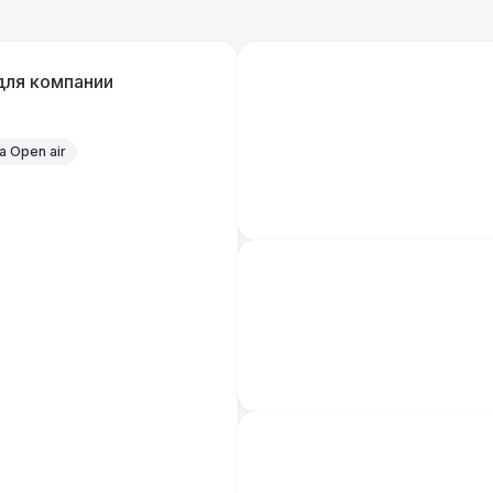
Шатер Пагода
11
для компании
Домик «Ярмарочный» 3 х 2 м
27 
 Open air
Шатер Павильон
43 