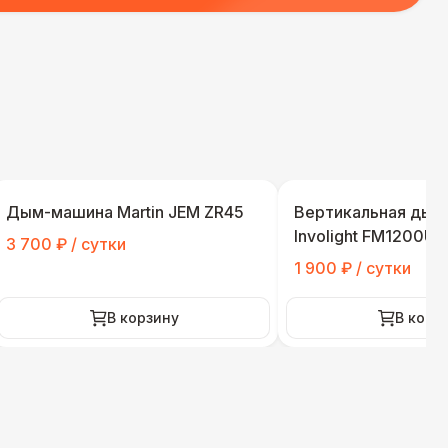
Дым-машина Martin JEM ZR45
Вертикальная дым
Involight FM1200UP
3 700 ₽ / сутки
1 900 ₽ / сутки
В корзину
В корз