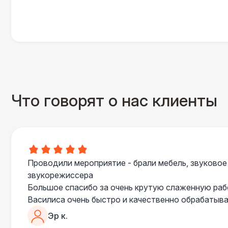
Что говорят о нас клиенты
Проводили мероприятие - брали мебель, звуковое
звукорежиссера
Большое спасибо за очень крутую слаженную ра
Василиса очень быстро и качественно обрабатыва
пошла навстречу во многих моментах
Эр к.
Отдельное спасибо звукорежиссеру Александру, 