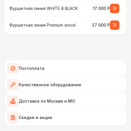
Фуршетная линия WHITE & BLACK
17 000 Р
Фуршетная линия Premium wood
27 000 Р
МЕБЕЛЬ
Стул Гунде белый
130 Р
Стул Гунде черный
130 Р
Постоплата
Стол банкетный
430 Р
Качественное оборудование
Стол Tesla
480 Р
Доставка по Москве и МО
ПЕРСОНАЛ
Скидки и акции
Грузчики
6 500 Р