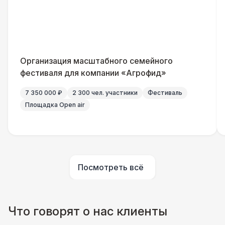
Указатель А3
1 100 Р
Санитайзер (100 чел.)
1 450 Р
Организация масштабного семейного
ШАТРЫ
фестиваля для компании «Агрофид»
Шатер быстровозводимый
6 000 Р
7 350 000 ₽
2 300 чел. участники
Фестиваль
Площадка Open air
Прилавок
6 500 Р
Палатка 2,5 х 2,5 м
6 500 Р
Посмотреть всё
Шатер Пагода
11 000 Р
Домик «Ярмарочный» 3 х 2 м
27 000 Р
Что говорят о нас клиенты