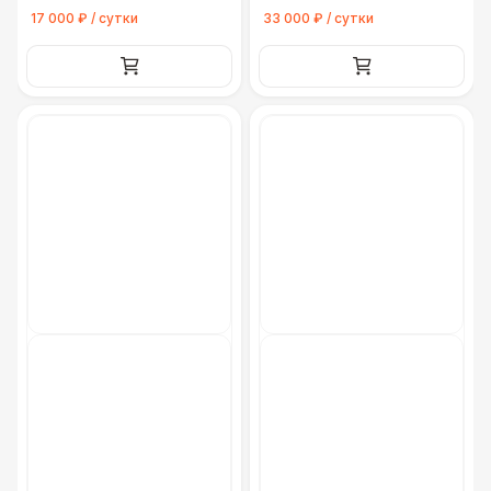
Урна
550 Р
17 000 ₽ / сутки
33 000 ₽ / сутки
Огнетушители
1 000 Р
Указатель А3
1 100 Р
Санитайзер (100 чел.)
1 450 Р