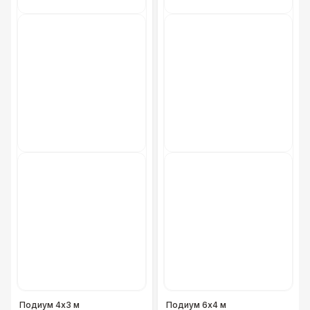
Ковролин, Юбĸа
0 Р
БАРЬЕР БЕЗОПАСНОСТИ
Серебряный (1,7 х 0,8 х 0,6)
490 Р
Черный / оранж. (2 х 1 х 0,6)
700 Р
Стилизованный (2 х 1 х 0,6)
1 100 Р
Баннер односторонний
2 400 Р
Разработка макета для баннера
5 500 Р
ДОПОЛНИТЕЛЬНО
Подиум 4х3 м
Подиум 6х4 м