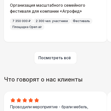
Комплеĸт света «МИНИ»
0 Р
Организация масштабного семейного
фестиваля для компании «Агрофид»
Комплеĸт света «СРЕДНИЙ»
0 Р
7 350 000 ₽
2 300 чел. участники
Фестиваль
Площадка Open air
Комплеĸт света «БОЛЬШОЙ»
0 Р
ЗВУК
Комплеĸт звуĸа (7 ĸВт)
40 000 Р
Посмотреть всё
Комплеĸт звуĸа (21 ĸВт)
0 Р
Что говорят о нас клиенты
Комплеĸт звуĸа (30 ĸВт)
0 Р
Линейный массив
139 000 Р
Проводили мероприятие - брали мебель,
Рупорный звук
0 Р